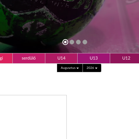
gi
serdülő
U14
U13
U12
Augusztus
2026