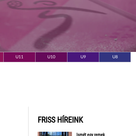
U11
U10
U9
U8
FRISS HÍREINK
Ismét egy remek