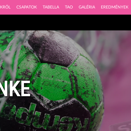
NKRŐL
CSAPATOK
TABELLA
TAO
GALÉRIA
EREDMÉNYEK
ZNKE