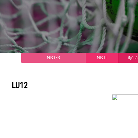
NB1/B
NB II.
ifjúsá
LU12