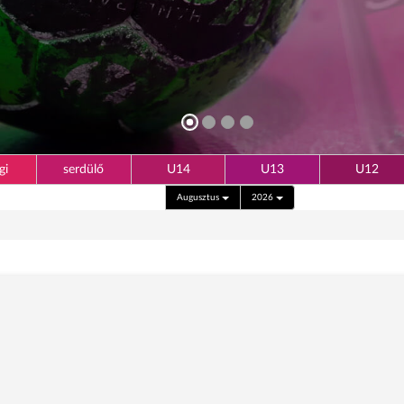
gi
serdülő
U14
U13
U12
Augusztus
2026