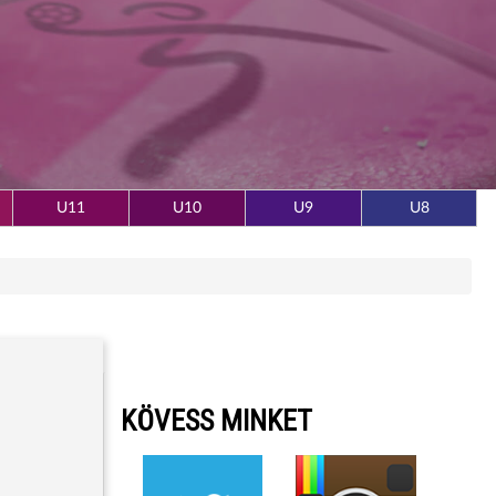
U11
U10
U9
U8
KÖVESS MINKET