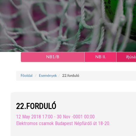
NB1/B
NB II.
ifjúsá
Főoldal
Események
22.forduló
22.FORDULÓ
12 May 2018 17:00 - 30 Nov -0001 00:00
Elektromos csarnok Budapest Népfürdő út 18-20.