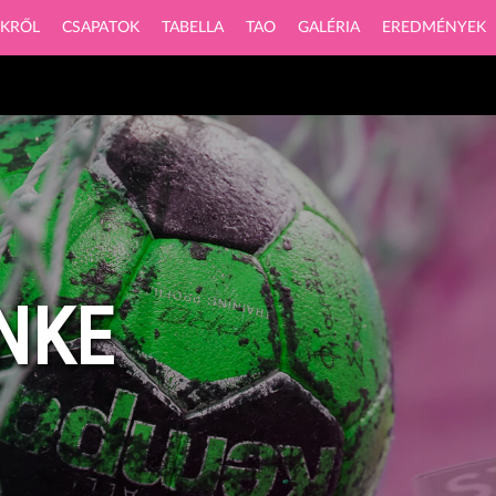
NKRŐL
CSAPATOK
TABELLA
TAO
GALÉRIA
EREDMÉNYEK
ZNKE